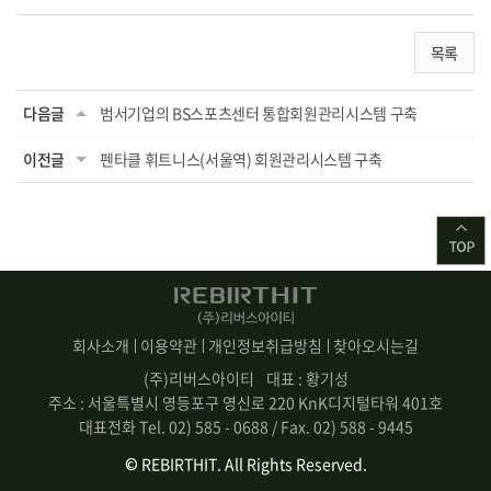
목록
다음글
범서기업의 BS스포츠센터 통합회원관리시스템 구축
이전글
펜타클 휘트니스(서울역) 회원관리시스템 구축
회사소개
이용약관
개인정보취급방침
찾아오시는길
(주)리버스아이티
대표 : 황기성
주소 : 서울특별시 영등포구 영신로 220 KnK디지털타워 401호
대표전화 Tel. 02) 585 - 0688 / Fax. 02) 588 - 9445
© REBIRTHIT. All Rights Reserved.